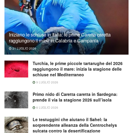
Iniziano le schiuse in Italia: le prime Caretta caretta
raggiungono il mare in Calabria e Campania
21 LUGLIO 2026
Turchia, le prime piccole tartarughe del 2026
raggiungono il mare: inizia la stagione delle
schiuse nel Mediterraneo
9 LUGLIO 2026
Primo nido di Caretta caretta in Sardegna:
prende il via la stagione 2026 sull’isola
6 LUGLIO 2026
Le testuggini che aiutano il Sahel: la
sorprendente alleanza della Centrochelys
sulcata contro la desertificazione