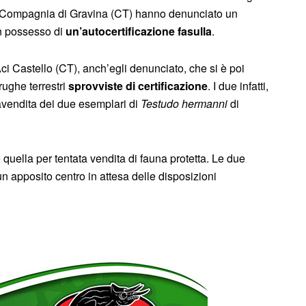
lla Compagnia di Gravina (CT) hanno denunciato un
in possesso di
un’autocertificazione fasulla
.
i Castello (CT), anch’egli denunciato, che si è poi
rughe terrestri
sprovviste di certificazione
. I due infatti,
avendita dei due esemplari di
Testudo hermanni
di
uella per tentata vendita di fauna protetta. Le due
n apposito centro in attesa delle disposizioni