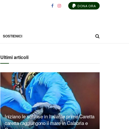
DONA ORA
SOSTIENICI
Ultimi articoli
Iniziano le schiuse in Italia: le prime Caretta
caretta raggiungono il mare in Calabria e