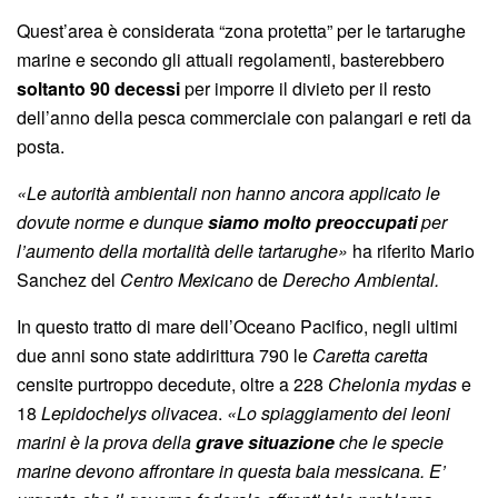
Quest’area è considerata “zona protetta” per le tartarughe
marine e secondo gli attuali regolamenti, basterebbero
soltanto 90 decessi
per imporre il divieto per il resto
dell’anno della pesca commerciale con palangari e reti da
posta.
«Le autorità ambientali non hanno ancora applicato le
dovute norme e dunque
siamo molto preoccupati
per
l’aumento della mortalità delle tartarughe»
ha riferito Mario
Sanchez del
Centro Mexicano
de
Derecho Ambiental.
In questo tratto di mare dell’Oceano Pacifico, negli ultimi
due anni sono state addirittura 790 le
Caretta caretta
censite purtroppo decedute, oltre a 228
Chelonia mydas
e
18
Lepidochelys olivacea
.
«Lo spiaggiamento dei leoni
marini è la prova della
grave situazione
che le specie
marine devono affrontare in questa baia messicana. E’