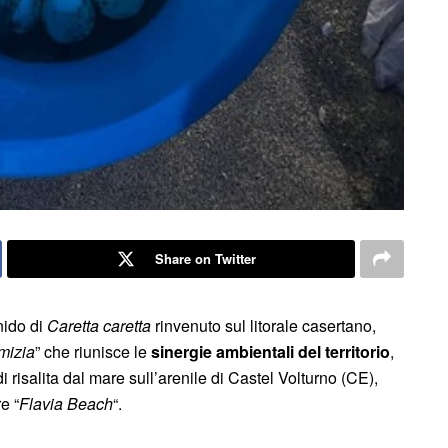
Share on Twitter
nido di
Caretta caretta
rinvenuto sul litorale casertano,
mizia
” che riunisce le
sinergie ambientali del territorio
,
i risalita dal mare sull’arenile di Castel Volturno (CE),
e “
Flavia Beach
“.