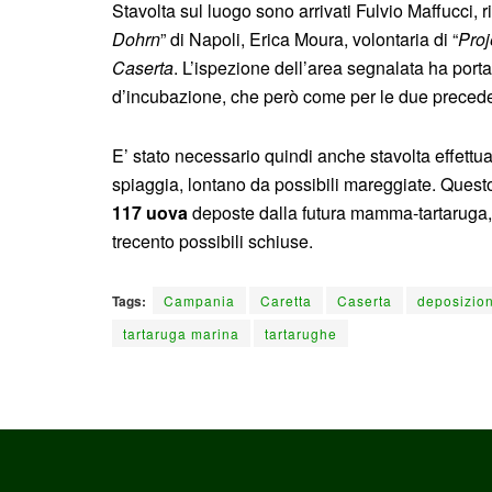
Stavolta sul luogo sono arrivati Fulvio Maffucci, 
Dohrn
” di Napoli, Erica Moura, volontaria di “
Proj
Caserta
. L’ispezione dell’area segnalata ha port
d’incubazione, che però come per le due precedent
E’ stato necessario quindi anche stavolta effettuar
spiaggia, lontano da possibili mareggiate. Questo 
117 uova
deposte dalla futura mamma-tartaruga, 
trecento possibili schiuse.
Tags:
Campania
Caretta
Caserta
deposizio
tartaruga marina
tartarughe