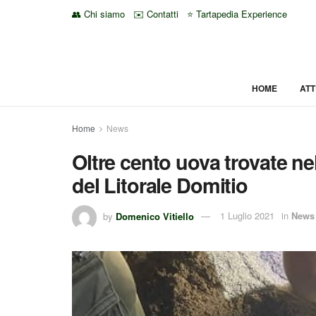
👥 Chi siamo
✉️ Contatti
⭐ Tartapedia Experience
HOME
ATT
Home
News
Oltre cento uova trovate nel
del Litorale Domitio
by
Domenico Vitiello
1 Luglio 2021
in
News