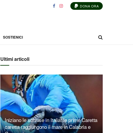
DONA ORA
SOSTIENICI
Ultimi articoli
Iniziano le schiuse in Italia: le prime Caretta
caretta raggiungono il mare in Calabria e