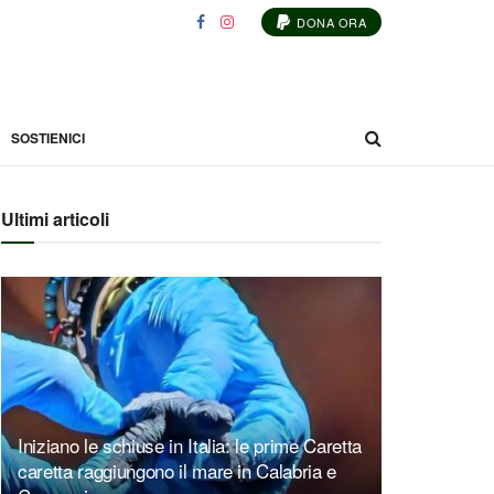
DONA ORA
SOSTIENICI
Ultimi articoli
Iniziano le schiuse in Italia: le prime Caretta
caretta raggiungono il mare in Calabria e