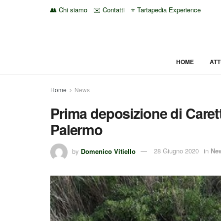
👥 Chi siamo
✉️ Contatti
⭐ Tartapedia Experience
HOME
ATT
Home
News
Prima deposizione di Caretta
Palermo
by
Domenico Vitiello
28 Giugno 2020
in
Ne