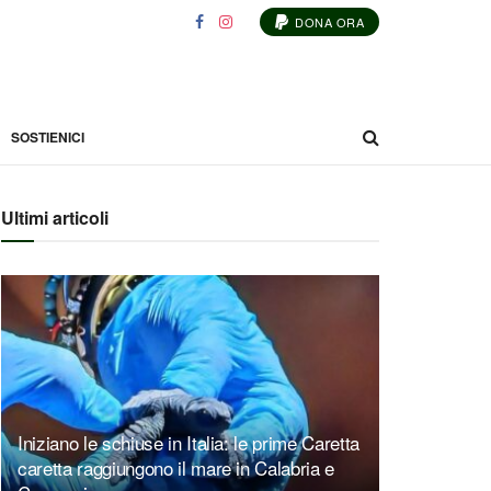
DONA ORA
SOSTIENICI
Ultimi articoli
Iniziano le schiuse in Italia: le prime Caretta
caretta raggiungono il mare in Calabria e