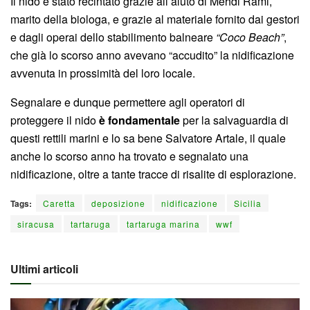
Il nido è stato recintato grazie all’aiuto di Mehdi Rami,
marito della biologa, e grazie al materiale fornito dai gestori
e dagli operai dello stabilimento balneare
“Coco Beach”
,
che già lo scorso anno avevano “accudito” la nidificazione
avvenuta in prossimità del loro locale.
Segnalare e dunque permettere agli operatori di
proteggere il nido
è fondamentale
per la salvaguardia di
questi rettili marini e lo sa bene Salvatore Artale, il quale
anche lo scorso anno ha trovato e segnalato una
nidificazione, oltre a tante tracce di risalite di esplorazione.
Tags:
Caretta
deposizione
nidificazione
Sicilia
siracusa
tartaruga
tartaruga marina
wwf
Ultimi articoli