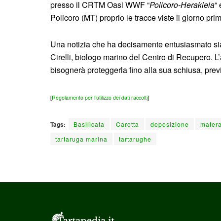
presso il CRTM Oasi WWF “
Policoro-Herakleia
“
Policoro (MT) proprio le tracce viste il giorno pri
Una notizia che ha decisamente entusiasmato sia i p
Cirelli, biologo marino del Centro di Recupero. L’
bisognerà proteggerla fino alla sua schiusa, prev
[
Regolamento per l’utilizzo dei dati raccolti
]
Tags:
Basilicata
Caretta
deposizione
mater
tartaruga marina
tartarughe