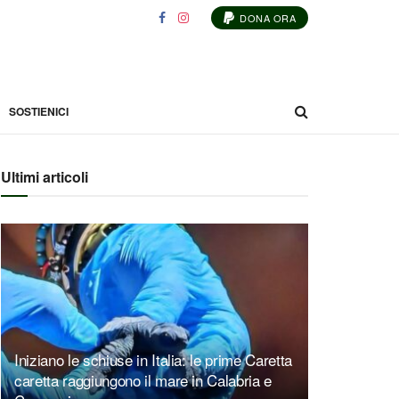
DONA ORA
SOSTIENICI
Ultimi articoli
Iniziano le schiuse in Italia: le prime Caretta
caretta raggiungono il mare in Calabria e