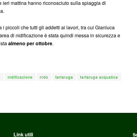
 e ieri mattina hanno riconosciuto sulla spiaggia di
ma.
iccoli che tutti gli addetti ai lavori, tra cui Gianluca
area di nidificazione è stata quindi messa in sicurezza e
ista
almeno per ottobre
.
a
nidificazione
nido
tartaruga
tartaruga acquatica
Link utili
Se