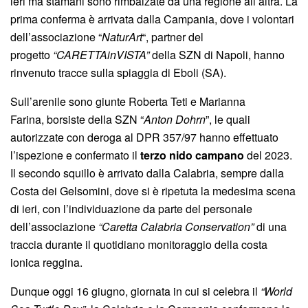
ieri ma stamani sono rimbalzate da una regione all’altra. La
prima conferma è arrivata dalla Campania, dove i volontari
dell’associazione “
NaturArt
“, partner del
progetto
“CARETTAinVISTA”
della SZN di Napoli, hanno
rinvenuto tracce sulla spiaggia di Eboli (SA).
Sull’arenile sono giunte Roberta Teti e Marianna
Farina, borsiste della SZN “
Anton Dohrn
”, le quali
autorizzate con deroga al DPR 357/97 hanno effettuato
l’ispezione e confermato il
terzo nido campano
del 2023.
Il secondo squillo è arrivato dalla Calabria, sempre dalla
Costa dei Gelsomini, dove si è ripetuta la medesima scena
di ieri, con l’individuazione da parte del personale
dell’associazione
“Caretta Calabria Conservation”
di una
traccia durante il quotidiano monitoraggio della costa
ionica reggina.
Dunque oggi 16 giugno, giornata in cui si celebra il
“World