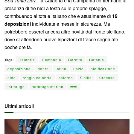
Sea Turtle Day”
, la Calabria e la Campania confermano la
presenza di tre nidi a testa sulle proprie spiagge,
contribuendo al totale italiano che è attualmente di
19
deposizioni
individuate e messe in sicurezza. Ma
potrebbero esserci ancora altre novità dal fronte siciliano,
dove si attendono nuove ispezioni di tracce segnalate
poche ore fa.
Tags:
Calabria
Campania
Caretta
Catania
deposizione
dohrn
latina
Lazio
nidificazione
nido
reggio calabria
salerno
Sicilia
siracusa
tartaruga
tartaruga marina
wwf
Ultimi articoli