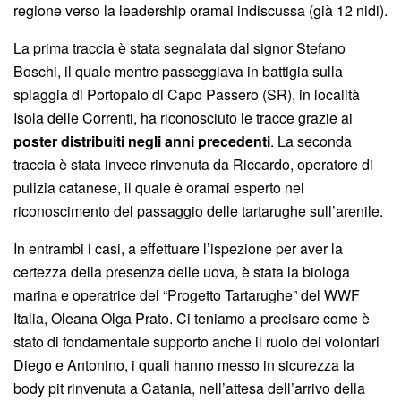
regione verso la leadership oramai indiscussa (già 12 nidi).
La prima traccia è stata segnalata dal signor Stefano
Boschi, il quale mentre passeggiava in battigia sulla
spiaggia di Portopalo di Capo Passero (SR), in località
Isola delle Correnti, ha riconosciuto le tracce grazie ai
poster distribuiti negli anni precedenti
. La seconda
traccia è stata invece rinvenuta da Riccardo, operatore di
pulizia catanese, il quale è oramai esperto nel
riconoscimento del passaggio delle tartarughe sull’arenile.
In entrambi i casi, a effettuare l’ispezione per aver la
certezza della presenza delle uova, è stata la biologa
marina e operatrice del “Progetto Tartarughe” del WWF
Italia, Oleana Olga Prato. Ci teniamo a precisare come è
stato di fondamentale supporto anche il ruolo dei volontari
Diego e Antonino, i quali hanno messo in sicurezza la
body pit rinvenuta a Catania, nell’attesa dell’arrivo della