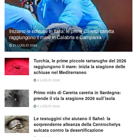
Iniziano le schiuse in Italia: le prime Caretta caretta
raggiungono il mare in Calabria e Campania
21 LUGLIO 2026
Turchia, le prime piccole tartarughe del 2026
raggiungono il mare: inizia la stagione delle
schiuse nel Mediterraneo
9 LUGLIO 2026
Primo nido di Caretta caretta in Sardegna:
prende il via la stagione 2026 sull’isola
6 LUGLIO 2026
Le testuggini che aiutano il Sahel: la
sorprendente alleanza della Centrochelys
sulcata contro la desertificazione