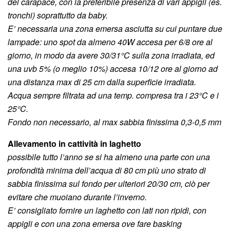
del carapace, con la preferibile presenza di vari appigli (es.
tronchi) soprattutto da baby.
E’ necessaria una zona emersa asciutta su cui puntare due
lampade: uno spot da almeno 40W accesa per 6/8 ore al
giorno, in modo da avere 30/31°C sulla zona irradiata, ed
una uvb 5% (o meglio 10%) accesa 10/12 ore al giorno ad
una distanza max di 25 cm dalla superficie irradiata.
Acqua sempre filtrata ad una temp. compresa tra i 23°C e i
25°C.
Fondo non necessario, al max sabbia finissima 0,3-0,5 mm
Allevamento in cattività in laghetto
possibile tutto l’anno se si ha almeno una parte con una
p
rofondità minima dell’acqua di 80 cm più uno strato di
sabbia finissima sul fondo per ulteriori 20/30 cm, ciò per
evitare che muoiano durante l’inverno.
E’ consigliato fornire un laghetto con lati non ripidi, con
appigli e con una zona emersa ove fare basking