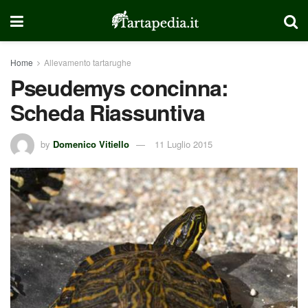
Home
Allevamento tartarughe
Pseudemys concinna:
Scheda Riassuntiva
by
Domenico Vitiello
11 Luglio 2015