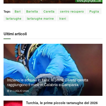
Tags:
Bari
Barletta
Caretta
centro recupero
Puglia
tartarughe
tartarughe marine
trani
Ultimi articoli
Iniziano le schiuse in Italia: le prime Caretta caretta
raggiungono il mare in Calabria e Campania
21 LUGLIO 2026
Turchia, le prime piccole tartarughe del 2026