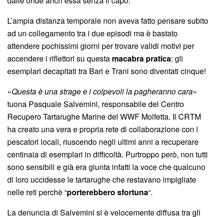
dalle onde anch’essa senza il capo.
L’ampia distanza temporale non aveva fatto pensare subito
ad un collegamento tra i due episodi ma è bastato
attendere pochissimi giorni per trovare validi motivi per
accendere i riflettori su questa
macabra pratica
: gli
esemplari decapitati tra Bari e Trani sono diventati cinque!
«
Questa è una strage e i colpevoli la pagheranno cara
»
tuona Pasquale Salvemini, responsabile del Centro
Recupero Tartarughe Marine del WWF Molfetta. Il CRTM
ha creato una vera e propria rete di collaborazione con i
pescatori locali, riuscendo negli ultimi anni a recuperare
centinaia di esemplari in difficoltà. Purtroppo però, non tutti
sono sensibili e già era giunta infatti la voce che qualcuno
di loro uccidesse le tartarughe che restavano impigliate
nelle reti perchè “
porterebbero sfortuna
“.
La denuncia di Salvemini si è velocemente diffusa tra gli