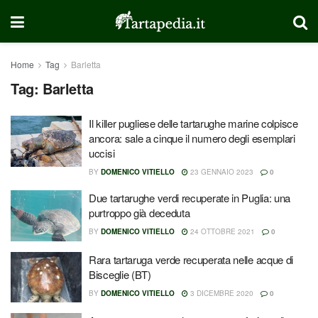
Home
Tag
Barletta
Tag:
Barletta
Il killer pugliese delle tartarughe marine colpisce
ancora: sale a cinque il numero degli esemplari
uccisi
BY
DOMENICO VITIELLO
23 GENNAIO 2023
0
Due tartarughe verdi recuperate in Puglia: una
purtroppo già deceduta
BY
DOMENICO VITIELLO
24 OTTOBRE 2021
0
Rara tartaruga verde recuperata nelle acque di
Bisceglie (BT)
BY
DOMENICO VITIELLO
3 DICEMBRE 2020
0