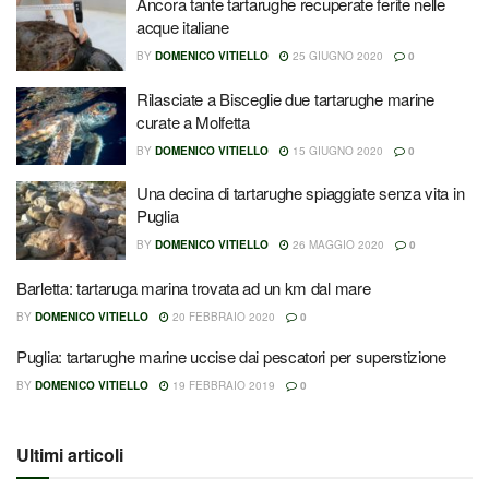
Ancora tante tartarughe recuperate ferite nelle
acque italiane
BY
DOMENICO VITIELLO
25 GIUGNO 2020
0
Rilasciate a Bisceglie due tartarughe marine
curate a Molfetta
BY
DOMENICO VITIELLO
15 GIUGNO 2020
0
Una decina di tartarughe spiaggiate senza vita in
Puglia
BY
DOMENICO VITIELLO
26 MAGGIO 2020
0
Barletta: tartaruga marina trovata ad un km dal mare
BY
DOMENICO VITIELLO
20 FEBBRAIO 2020
0
Puglia: tartarughe marine uccise dai pescatori per superstizione
BY
DOMENICO VITIELLO
19 FEBBRAIO 2019
0
Ultimi articoli