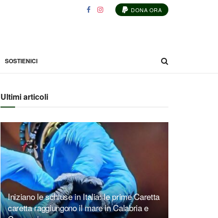
DONA ORA
SOSTIENICI
Ultimi articoli
Iniziano le schiuse in Italia: le prime Caretta
caretta raggiungono il mare in Calabria e