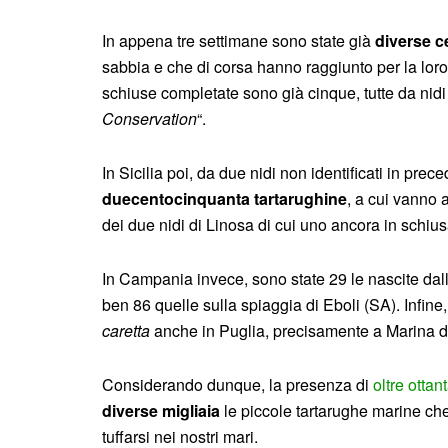
In appena tre settimane sono state già
diverse c
sabbia e che di corsa hanno raggiunto per la loro
schiuse completate sono già cinque, tutte da nidi
Conservation
“.
In Sicilia poi, da due nidi non identificati in pre
duecentocinquanta tartarughine
, a cui vanno 
dei due nidi di Linosa di cui uno ancora in schiusa
In Campania invece, sono state 29 le nascite da
ben 86 quelle sulla spiaggia di Eboli (SA). Infine,
caretta
anche in Puglia, precisamente a Marina d
Considerando dunque, la presenza di
oltre ottan
diverse migliaia
le piccole tartarughe marine ch
tuffarsi nei nostri mari.