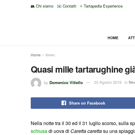
👥 Chi siamo
✉️ Contatti
⭐ Tartapedia Experience
HOME
ATT
Home
News
Quasi mille tartarughine già
by
Domenico Vitiello
23 Agosto 2019
in
Ne
Share on Facebook
Nella notte tra il 30 ed il 31 luglio scorso, sull
schiusa
di uova di
Caretta caretta
su una spiaggia