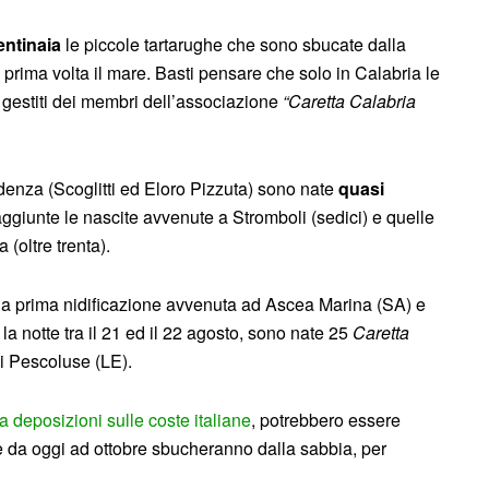
entinaia
le piccole tartarughe che sono sbucate dalla
 prima volta il mare. Basti pensare che solo in Calabria le
 gestiti dei membri dell’associazione
“Caretta Calabria
cedenza (Scoglitti ed Eloro Pizzuta) sono nate
quasi
aggiunte le nascite avvenute a Stromboli (sedici) e quelle
 (oltre trenta).
lla prima nidificazione avvenuta ad Ascea Marina (SA) e
 la notte tra il 21 ed il 22 agosto, sono nate 25
Caretta
i Pescoluse (LE).
ta deposizioni sulle coste italiane
, potrebbero essere
e da oggi ad ottobre sbucheranno dalla sabbia, per