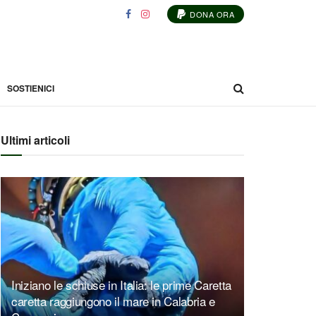
DONA ORA
SOSTIENICI
Ultimi articoli
Iniziano le schiuse in Italia: le prime Caretta
caretta raggiungono il mare in Calabria e