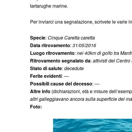
tartarughe marine.
Per inviarci una segnalazione, scrivete le varie i
Specie
:
Cinque Caretta caretta
Data ritrovamento
:
31/05/2016
Luogo ritrovamento
:
nei 40km di golfo tra Manf
Ritrovamento segnalato da
:
attivisti del Centr
Stato di salute
:
decedute
Ferite evidenti
:
—
Possibili cause del decesso
:
—
Altre info
(dichiarazioni, età e misure dell’esemp
altri galleggiavano ancora sulla superficie del m
Foto: