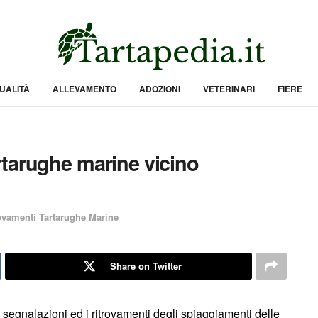
UALITÀ
ALLEVAMENTO
ADOZIONI
VETERINARI
FIERE
rtarughe marine vicino
ovamenti Tartarughe Marine
Share on Twitter
 segnalazioni ed i ritrovamenti degli spiaggiamenti delle