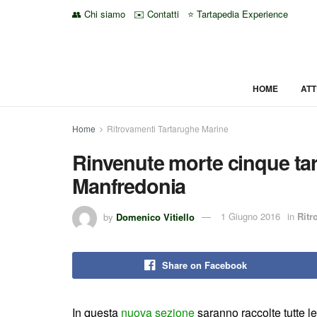
👥 Chi siamo
✉️ Contatti
⭐ Tartapedia Experience
HOME
ATT
Home
Ritrovamenti Tartarughe Marine
Rinvenute morte cinque ta
Manfredonia
by
Domenico Vitiello
1 Giugno 2016
in
Ritr
Share on Facebook
In questa
nuova sezione
saranno raccolte tutte le