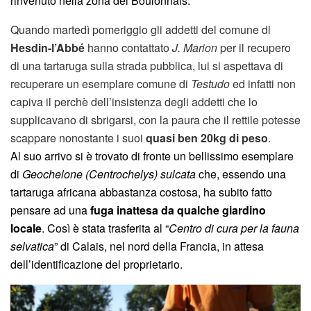
rinvenuto nella zona del Boulonnais.
Quando martedì pomeriggio gli addetti del comune di
Hesdin-l’Abbé
hanno contattato
J. Marion
per il recupero
di una tartaruga sulla strada pubblica, lui si aspettava di
recuperare un esemplare comune di
Testudo
ed infatti non
capiva il perchè dell’insistenza degli addetti che lo
supplicavano di sbrigarsi, con la paura che il rettile potesse
scappare nonostante i suoi
quasi ben 20kg di peso
.
Al suo arrivo si è trovato di fronte un bellissimo esemplare
di
Geochelone (Centrochelys) sulcata
che, essendo una
tartaruga africana abbastanza costosa, ha subito fatto
pensare ad una
fuga inattesa da qualche giardino
locale
. Così è stata trasferita al “
Centro di cura per la fauna
selvatica
” di Calais, nel nord della Francia, in attesa
dell’identificazione del proprietario.