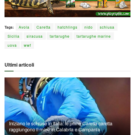
Tags:
Avola
Caretta
hatchlings
nido
schiusa
Sicilia
siracusa
tartarughe
tartarughe marine
uova
wwf
Ultimi articoli
Iniziano le schiuse in Italia: le prime Caretta caretta
raggiungono il mare in Calabria e Campania