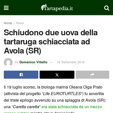
Home
News
Schiudono due uova della
tartaruga schiacciata ad
Avola (SR)
by
Domenico Vitiello
10 Settembre 2018
Il 19 luglio scorso, la biologa marina Oleana Olga Prato
(attivista del progetto “
Life EUROTURTLES
“) fu avvertita
del triste epilogo avvenuto su una spiaggia di Avola (SR):
una “
Caretta caretta
”
era stata schiacciata da un mezzo