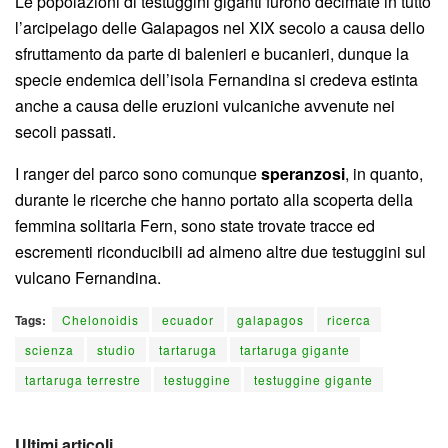
Le popolazioni di testuggini giganti furono decimate in tutto
l’arcipelago delle Galapagos nel XIX secolo a causa dello
sfruttamento da parte di balenieri e bucanieri, dunque la
specie endemica dell’isola Fernandina si credeva estinta
anche a causa delle eruzioni vulcaniche avvenute nei
secoli passati.
I ranger del parco sono comunque
speranzosi
, in quanto,
durante le ricerche che hanno portato alla scoperta della
femmina solitaria Fern, sono state trovate tracce ed
escrementi riconducibili ad almeno altre due testuggini sul
vulcano Fernandina.
Tags:
Chelonoidis
ecuador
galapagos
ricerca
scienza
studio
tartaruga
tartaruga gigante
tartaruga terrestre
testuggine
testuggine gigante
Ultimi articoli