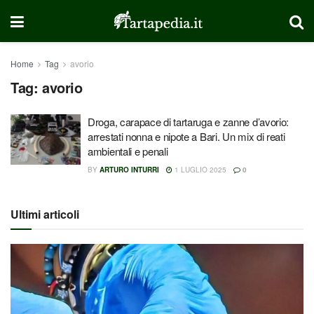
Home
Tag
avorio
Tag:
avorio
Droga, carapace di tartaruga e zanne d’avorio:
arrestati nonna e nipote a Bari. Un mix di reati
ambientali e penali
BY
ARTURO INTURRI
1 LUGLIO 2025
0
Ultimi articoli