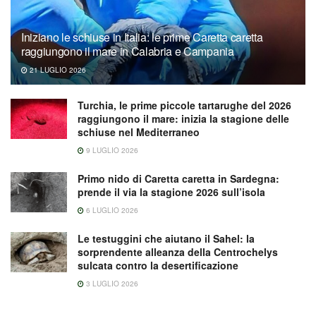
Iniziano le schiuse in Italia: le prime Caretta caretta
raggiungono il mare in Calabria e Campania
21 LUGLIO 2026
Turchia, le prime piccole tartarughe del 2026
raggiungono il mare: inizia la stagione delle
schiuse nel Mediterraneo
9 LUGLIO 2026
Primo nido di Caretta caretta in Sardegna:
prende il via la stagione 2026 sull’isola
6 LUGLIO 2026
Le testuggini che aiutano il Sahel: la
sorprendente alleanza della Centrochelys
sulcata contro la desertificazione
3 LUGLIO 2026