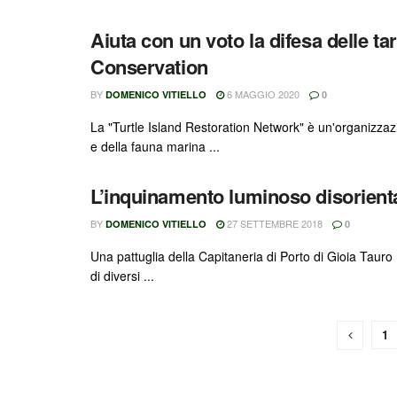
Aiuta con un voto la difesa delle t
Conservation
BY
6 MAGGIO 2020
DOMENICO VITIELLO
0
La "Turtle Island Restoration Network" è un'organizza
e della fauna marina ...
L’inquinamento luminoso disorienta
BY
27 SETTEMBRE 2018
DOMENICO VITIELLO
0
Una pattuglia della Capitaneria di Porto di Gioia Tauro
di diversi ...
1