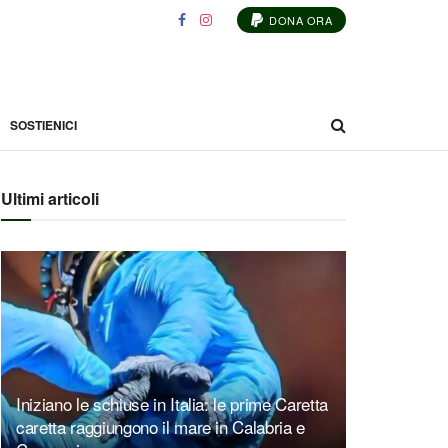
DONA ORA
SOSTIENICI
Ultimi articoli
Iniziano le schiuse in Italia: le prime Caretta
caretta raggiungono il mare in Calabria e