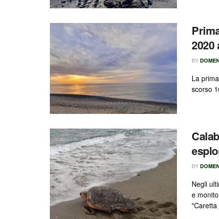
Prima
2020 
BY
DOMEN
La prima 
scorso 1
Calab
esplo
BY
DOMEN
Negli ul
e monito
"Caretta 