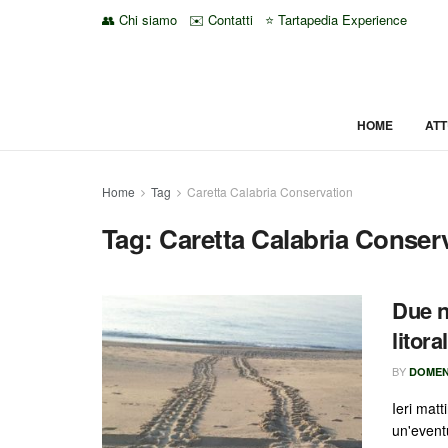
👥 Chi siamo
✉️ Contatti
⭐ Tartapedia Experience
HOME
ATT
Home
Tag
Caretta Calabria Conservation
Tag:
Caretta Calabria Conser
Due n
litora
BY
DOMEN
Ieri matt
un'event