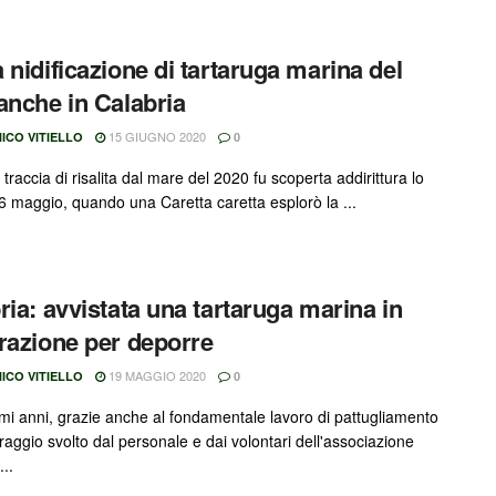
 nidificazione di tartaruga marina del
anche in Calabria
15 GIUGNO 2020
ICO VITIELLO
0
traccia di risalita dal mare del 2020 fu scoperta addirittura lo
6 maggio, quando una Caretta caretta esplorò la ...
ria: avvistata una tartaruga marina in
razione per deporre
19 MAGGIO 2020
ICO VITIELLO
0
timi anni, grazie anche al fondamentale lavoro di pattugliamento
raggio svolto dal personale e dai volontari dell'associazione
...