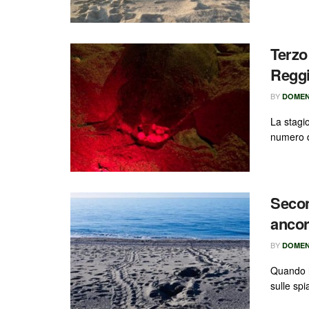
Terzo
Reggi
BY
DOMEN
La stagio
numero d
Secon
ancor
BY
DOMEN
Quando h
sulle spi