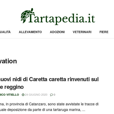
UALITÀ
ALLEVAMENTO
ADOZIONI
VETERINARI
FIERE
vation
uovi nidi di Caretta caretta rinvenuti sul
le reggino
24 GIUGNO 2020
ICO VITIELLO
0
ina, in provincia di Catanzaro, sono state avvistate le tracce di
uale deposizione da parte di una tartaruga marina, ...