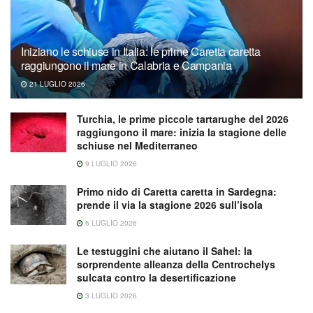
Iniziano le schiuse in Italia: le prime Caretta caretta
raggiungono il mare in Calabria e Campania
21 LUGLIO 2026
Turchia, le prime piccole tartarughe del 2026
raggiungono il mare: inizia la stagione delle
schiuse nel Mediterraneo
9 LUGLIO 2026
Primo nido di Caretta caretta in Sardegna:
prende il via la stagione 2026 sull’isola
6 LUGLIO 2026
Le testuggini che aiutano il Sahel: la
sorprendente alleanza della Centrochelys
sulcata contro la desertificazione
3 LUGLIO 2026