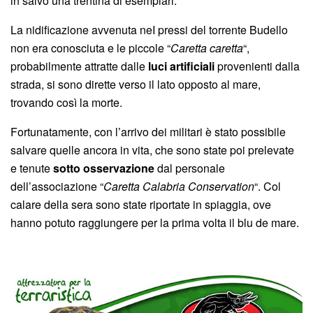
in salvo una trentina di esemplari.
La nidificazione avvenuta neI pressi del torrente Budello
non era conosciuta e le piccole “
Caretta caretta
“,
probabilmente attratte dalle
luci artificiali
provenienti dalla
strada, si sono dirette verso il lato opposto al mare,
trovando così la morte.
Fortunatamente, con l’arrivo dei militari è stato possibile
salvare quelle ancora in vita, che sono state poi prelevate
e tenute
sotto osservazione
dal personale
dell’associazione “
Caretta Calabria Conservation
“. Col
calare della sera sono state riportate in spiaggia, ove
hanno potuto raggiungere per la prima volta il blu de mare.