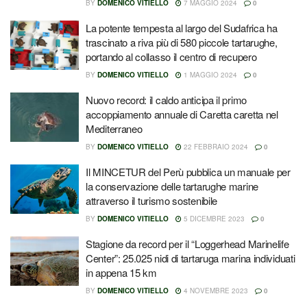
BY
DOMENICO VITIELLO
7 MAGGIO 2024
0
La potente tempesta al largo del Sudafrica ha
trascinato a riva più di 580 piccole tartarughe,
portando al collasso il centro di recupero
BY
DOMENICO VITIELLO
1 MAGGIO 2024
0
Nuovo record: il caldo anticipa il primo
accoppiamento annuale di Caretta caretta nel
Mediterraneo
BY
DOMENICO VITIELLO
22 FEBBRAIO 2024
0
Il MINCETUR del Perù pubblica un manuale per
la conservazione delle tartarughe marine
attraverso il turismo sostenibile
BY
DOMENICO VITIELLO
5 DICEMBRE 2023
0
Stagione da record per il “Loggerhead Marinelife
Center”: 25.025 nidi di tartaruga marina individuati
in appena 15 km
BY
DOMENICO VITIELLO
4 NOVEMBRE 2023
0