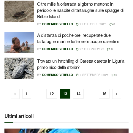
Oltre mille fuoristrada al giorno mettono in
pericolo le nascite di tartarughe sulle spiagge di
Bribie Island
BY
DOMENICO VITIELLO
21 OTTOBRE 2023
0
A distanza di poche ore, recuperate due
tartarughe marine ferite nelle acque salentine
BY
DOMENICO VITIELLO
27 GIUGNO 2022
0
Trovato un hatchling di Caretta caretta in Liguria:
primo nido della storia?
BY
DOMENICO VITIELLO
7 SETTEMBRE 2021
0
1
…
12
13
14
…
16
Ultimi articoli