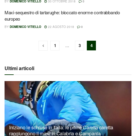
BY
DOMENICO VITIELLO
30 OTTOBRE 2018
0
Maxi-sequestro di tartarughe: bloccato enorme contrabbando
europeo
BY
DOMENICO VITIELLO
22 AGOSTO 2018
0
1
…
3
4
Ultimi articoli
Iniziano le schiuse in Italia: le prime Caretta caretta
raggiungono il mare in Calabria e Campania