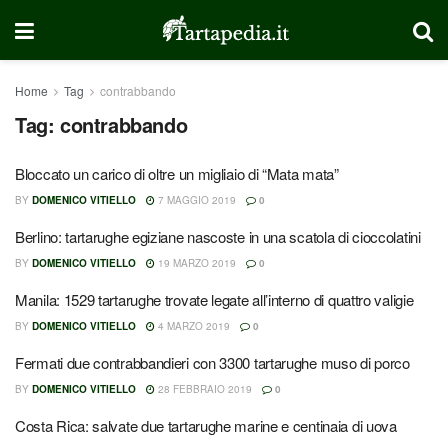
Home
Tag
contrabbando
Tag:
contrabbando
Bloccato un carico di oltre un migliaio di “Mata mata”
BY
DOMENICO VITIELLO
7 MAGGIO 2019
0
Berlino: tartarughe egiziane nascoste in una scatola di cioccolatini
BY
DOMENICO VITIELLO
19 MARZO 2019
0
Manila: 1529 tartarughe trovate legate all’interno di quattro valigie
BY
DOMENICO VITIELLO
4 MARZO 2019
0
Fermati due contrabbandieri con 3300 tartarughe muso di porco
BY
DOMENICO VITIELLO
28 FEBBRAIO 2019
0
Costa Rica: salvate due tartarughe marine e centinaia di uova