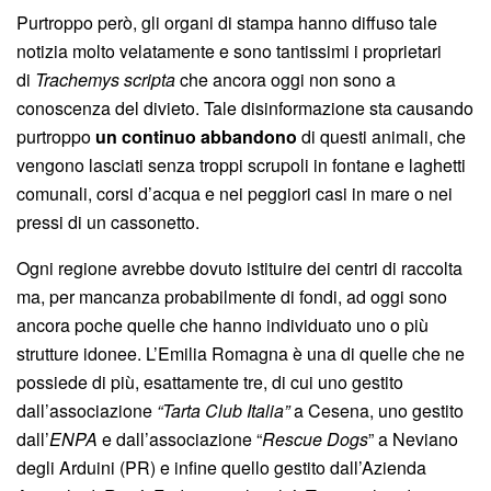
Purtroppo però, gli organi di stampa hanno diffuso tale
notizia molto velatamente e sono tantissimi i proprietari
di
Trachemys scripta
che ancora oggi non sono a
conoscenza del divieto. Tale disinformazione sta causando
purtroppo
un continuo abbandono
di questi animali, che
vengono lasciati senza troppi scrupoli in fontane e laghetti
comunali, corsi d’acqua e nei peggiori casi in mare o nei
pressi di un cassonetto.
Ogni regione avrebbe dovuto istituire dei centri di raccolta
ma, per mancanza probabilmente di fondi, ad oggi sono
ancora poche quelle che hanno individuato uno o più
strutture idonee. L’Emilia Romagna è una di quelle che ne
possiede di più, esattamente tre, di cui uno gestito
dall’associazione
“Tarta Club Italia”
a Cesena, uno gestito
dall’
ENPA
e dall’associazione “
Rescue Dogs
” a Neviano
degli Arduini (PR) e infine quello gestito dall’Azienda