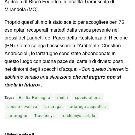
Agricola di Riccò Federico in località Tramuschio di
Mirandola (MO).
Proprio quest’ultimo è stato scelto per accogliere ben 75
esemplari recuperati martedì dalla vasca presente nei
pressi dei Laghetti del Parco della Resistenza di Riccione
(RN). Come spiega l’assessore all’Ambiente, Christian
Andruccioli, le tartarughe sono state abbandonate in
questo luogo con buona pace dei cartelli di divieto posti
nei dintorni degli specchi d’acqua: «
Con questo intervento
abbiamo sanato una situazione
che mi auguro non si
ripeta in futuro
».
Tags:
Emilia Romagna
rimini
specie aliena
specie invasiva
tartaruga
tartaruga acquatica
tartarughe
Trachemys
trachemys scripta
Ultimi articoli