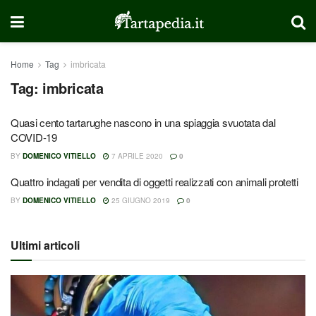
Home
Tag
imbricata
Tag:
imbricata
Quasi cento tartarughe nascono in una spiaggia svuotata dal
COVID-19
BY
DOMENICO VITIELLO
7 APRILE 2020
0
Quattro indagati per vendita di oggetti realizzati con animali protetti
BY
DOMENICO VITIELLO
25 GIUGNO 2019
0
Ultimi articoli