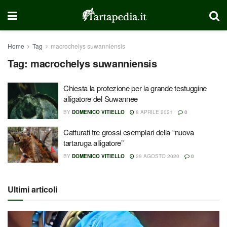
Home
Tag
macrochelys suwanniensis
Tag:
macrochelys suwanniensis
Chiesta la protezione per la grande testuggine
alligatore del Suwannee
BY
DOMENICO VITIELLO
8 APRILE 2021
0
Catturati tre grossi esemplari della “nuova
tartaruga alligatore”
BY
DOMENICO VITIELLO
29 AGOSTO 2020
0
Ultimi articoli