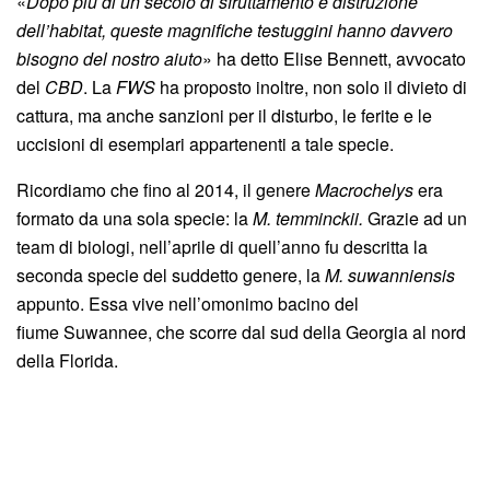
«
Dopo più di un secolo di sfruttamento e distruzione
dell’habitat, queste magnifiche testuggini hanno davvero
bisogno del nostro aiuto
» ha detto Elise Bennett, avvocato
del
CBD
. La
FWS
ha proposto inoltre, non solo il divieto di
cattura, ma anche sanzioni per il disturbo, le ferite e le
uccisioni di esemplari appartenenti a tale specie.
Ricordiamo che fino al 2014, il genere
Macrochelys
era
formato da una sola specie: la
M. temminckii.
Grazie ad un
team di biologi, nell’aprile di quell’anno fu descritta la
seconda specie del suddetto genere, la
M. suwanniensis
appunto. Essa vive nell’omonimo bacino del
fiume Suwannee, che scorre dal sud della Georgia al nord
della Florida.