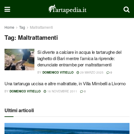
Home
Tag
Maltrattamenti
Tag:
Maltrattamenti
Si diverte a calciare in acqua le tartarughe del
laghetto di Bari mentre l’amica la riprende:
denunciate entrambe per maltrattamenti
BY
DOMENICO VITIELLO
29 MARZO 2025
0
Una tartaruga uccisa e altre maltrattate, in Villa Mimbelli a Livorno
BY
DOMENICO VITIELLO
16 NOVEMBRE 2011
0
Ultimi articoli