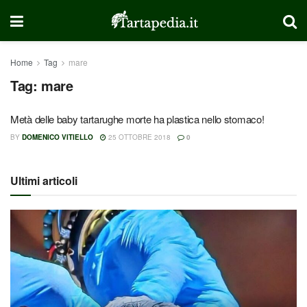
Home
Tag
mare
Tag:
mare
Metà delle baby tartarughe morte ha plastica nello stomaco!
BY
DOMENICO VITIELLO
25 OTTOBRE 2018
0
Ultimi articoli