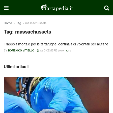
Home
Tag
massachussets
Tag:
massachussets
Trappola mortale per le tartarughe: centinaia di volontari per aiutarle
BY
DOMENICO VITIELLO
12 DICEMBRE 2019
0
Ultimi articoli