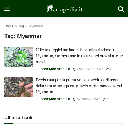
Home
Tag
Myanmar
Tag:
Myanmar
Mille testuggini stellate, vicine all’estinzione in
Myanmar, ritorneranno in natura nei prossimi due
mesi
BY
DOMENICO VITIELLO
1 NOVEMBRE 2023
0
Registrata per la prima volta la schiusa di uova
della rara tartaruga dal guscio molle pavonina del
Myanmar
BY
DOMENICO VITIELLO
20 GIUGNO 2023
0
Ultimi articoli