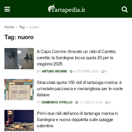
Home
Tag
nuoro
Tag:
nuoro
A Capo Comino ritrovato un nido di Caretta
caretta: la Sardegna tocca quota 20 per la
stagione 2025
BY
ARTURO INTURRI
6 OTTOBRE 2025
0
Stracciata quota 150 nidi di tartaruga marina: è
un’estate pazzesca e meravigliosa per le coste
italiane
BY
DOMENICO VITIELLO
12 LUGLIO 2023
0
Primi due nidi dell’anno di tartaruga marina in
Sardegna e nuova doppietta sulle spiagge
salentine