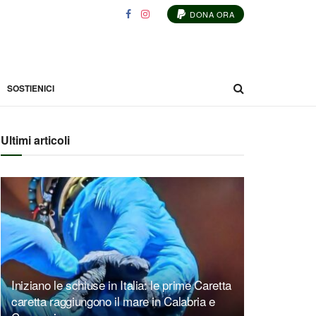
DONA ORA
SOSTIENICI
Ultimi articoli
Iniziano le schiuse in Italia: le prime Caretta
caretta raggiungono il mare in Calabria e