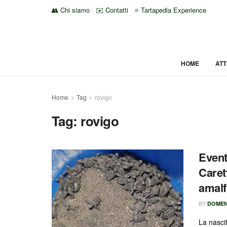
👥 Chi siamo
✉️ Contatti
⭐ Tartapedia Experience
HOME
ATT
Home
Tag
rovigo
Tag:
rovigo
Event
Caret
amalf
BY
DOMEN
La nasci