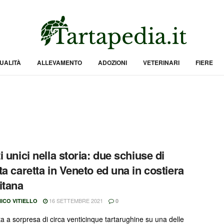
UALITÀ
ALLEVAMENTO
ADOZIONI
VETERINARI
FIERE
i unici nella storia: due schiuse di
ta caretta in Veneto ed una in costiera
itana
16 SETTEMBRE 2021
ICO VITIELLO
0
ta a sorpresa di circa venticinque tartarughine su una delle