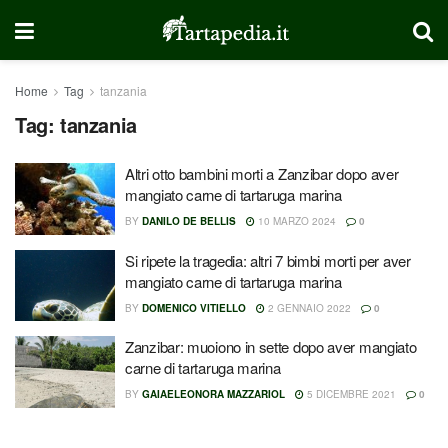
Home
Tag
tanzania
Tag:
tanzania
Altri otto bambini morti a Zanzibar dopo aver
mangiato carne di tartaruga marina
BY
DANILO DE BELLIS
10 MARZO 2024
0
Si ripete la tragedia: altri 7 bimbi morti per aver
mangiato carne di tartaruga marina
BY
DOMENICO VITIELLO
2 GENNAIO 2022
0
Zanzibar: muoiono in sette dopo aver mangiato
carne di tartaruga marina
BY
GAIAELEONORA MAZZARIOL
5 DICEMBRE 2021
0