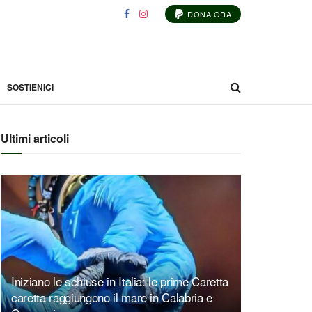
DONA ORA
SOSTIENICI
Ultimi articoli
Iniziano le schiuse in Italia: le prime Caretta
caretta raggiungono il mare in Calabria e