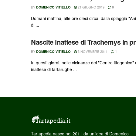
BY
21 GIUGNO 2019
DOMENICO VITIELLO
0
Domani mattina, alle ore dieci circa, dalla spiaggia "
di ...
Nascite inattese di Trachemys in pr
BY
3 NOVEMBRE 2011
DOMENICO VITIELLO
1
In questi giorni, nelle vicinanze del "Centro ittogenico
inattese di tartarughe ...
Tartapedia nasce nel 2011 da un’idea di Domenico