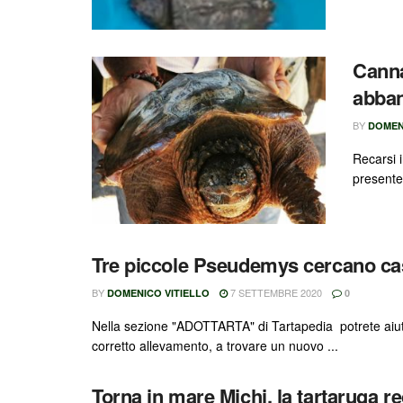
Canna
abban
BY
DOMEN
Recarsi i
presente
Tre piccole Pseudemys cercano ca
BY
7 SETTEMBRE 2020
DOMENICO VITIELLO
0
Nella sezione "ADOTTARTA" di Tartapedia potrete aiutar
corretto allevamento, a trovare un nuovo ...
Torna in mare Michi, la tartaruga 