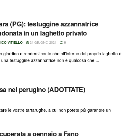
ra (PG): testuggine azzannatrice
donata in un laghetto privato
24 GIUGNO 2021
ICO VITIELLO
0
n giardino e rendersi conto che all'interno del proprio laghetto è
 una testuggine azzannatrice non è qualcosa che ...
sa nel perugino (ADOTTATE)
e le vostre tartarughe, a cui non potete più garantire un
recuperata a gennaio a Fano