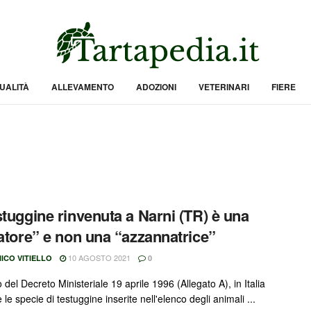
UALITÀ
ALLEVAMENTO
ADOZIONI
VETERINARI
FIERE
stuggine rinvenuta a Narni (TR) è una
gatore” e non una “azzannatrice”
10 AGOSTO 2021
ICO VITIELLO
0
 del Decreto Ministeriale 19 aprile 1996 (Allegato A), in Italia
le specie di testuggine inserite nell'elenco degli animali ...