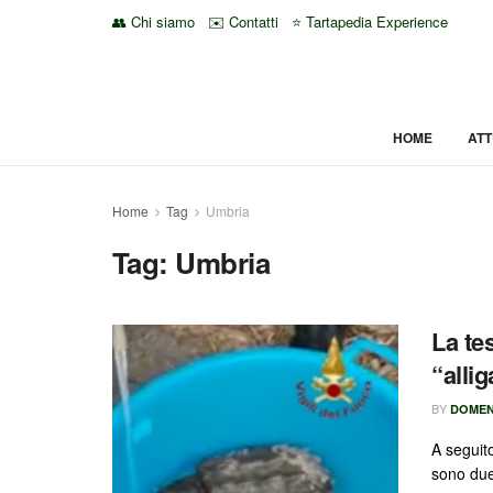
👥 Chi siamo
✉️ Contatti
⭐ Tartapedia Experience
HOME
ATT
Home
Tag
Umbria
Tag:
Umbria
La te
“alli
BY
DOMEN
A seguito
sono due 