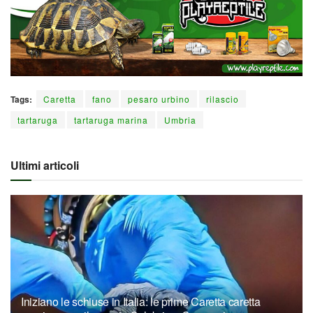
Tags:
Caretta
fano
pesaro urbino
rilascio
tartaruga
tartaruga marina
Umbria
Ultimi articoli
Iniziano le schiuse in Italia: le prime Caretta caretta