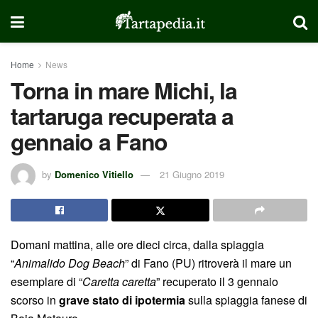
Home
News
Torna in mare Michi, la
tartaruga recuperata a
gennaio a Fano
by
Domenico Vitiello
21 Giugno 2019
Domani mattina, alle ore dieci circa, dalla spiaggia
“
Animalido Dog Beach
” di Fano (PU) ritroverà il mare un
esemplare di “
Caretta caretta
” recuperato il 3 gennaio
scorso in
grave stato di ipotermia
sulla spiaggia fanese di