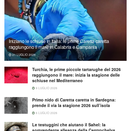
Iniziano le schiuse in Italia: le prime Caretta caretta
raggiungono il mare in Calabria e Campania
21 LUGLIO 2026
Turchia, le prime piccole tartarughe del 2026
raggiungono il mare: inizia la stagione delle
schiuse nel Mediterraneo
9 LUGLIO 2026
Primo nido di Caretta caretta in Sardegna:
prende il via la stagione 2026 sull’isola
6 LUGLIO 2026
Le testuggini che aiutano il Sahel: la
sorprendente alleanza della Centrochelys