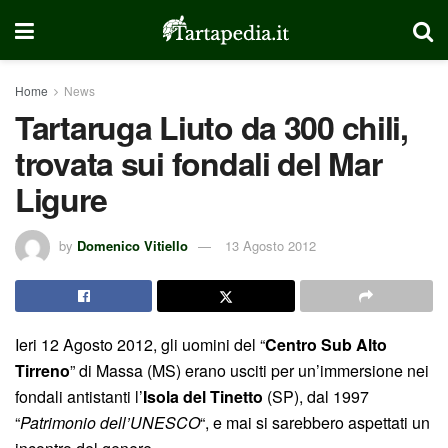
Home
News
Tartaruga Liuto da 300 chili,
trovata sui fondali del Mar
Ligure
by
Domenico Vitiello
13 Agosto 2012
Ieri 12 Agosto 2012, gli uomini del “
Centro Sub Alto
Tirreno
” di Massa (MS) erano usciti per un’immersione nei
fondali antistanti l’
Isola del Tinetto
(SP), dal 1997
“
Patrimonio dell’UNESCO
“, e mai si sarebbero aspettati un