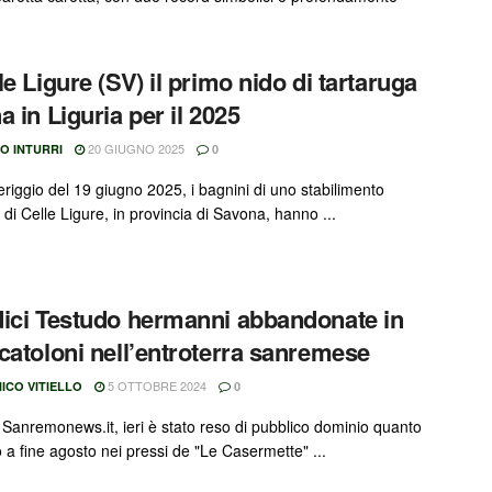
.
le Ligure (SV) il primo nido di tartaruga
a in Liguria per il 2025
20 GIUGNO 2025
O INTURRI
0
riggio del 19 giugno 2025, i bagnini di uno stabilimento
di Celle Ligure, in provincia di Savona, hanno ...
ici Testudo hermanni abbandonate in
catoloni nell’entroterra sanremese
5 OTTOBRE 2024
ICO VITIELLO
0
 Sanremonews.it, ieri è stato reso di pubblico dominio quanto
 a fine agosto nei pressi de "Le Casermette" ...