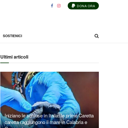
DONA ORA
SOSTIENICI
Ultimi articoli
Iniziano le schiuse in Italia: le prime Caretta
caretta raggiungono il mare in Calabria e