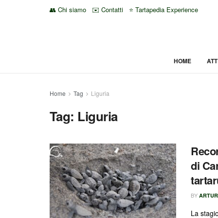
👥 Chi siamo
✉️ Contatti
⭐ Tartapedia Experience
HOME
ATT
Home
Tag
Liguria
Tag:
Liguria
Record
di Car
tarta
BY
ARTUR
La stagio