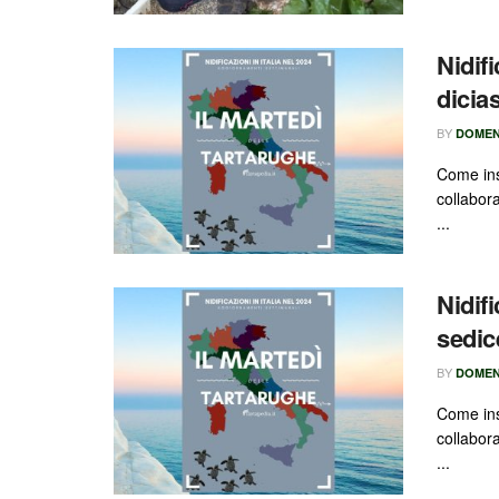
Nidifi
dicia
BY
DOMEN
Come ins
collabor
...
Nidifi
sedic
BY
DOMEN
Come ins
collabor
...