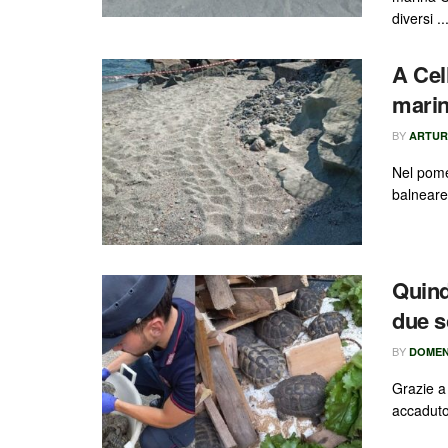
diversi ..
A Cel
marin
BY
ARTUR
Nel pome
balneare 
Quind
due s
BY
DOMEN
Grazie a
accaduto