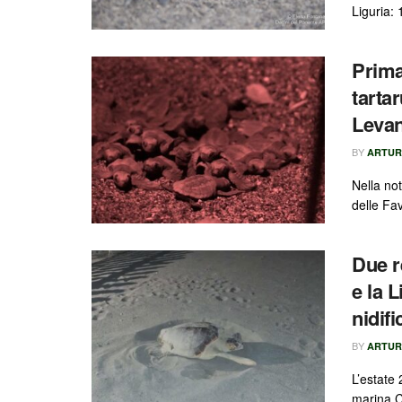
Liguria: 
Prima
tarta
Levan
BY
ARTUR
Nella not
delle Fav
Due r
e la 
nidifi
BY
ARTUR
L’estate
marina C