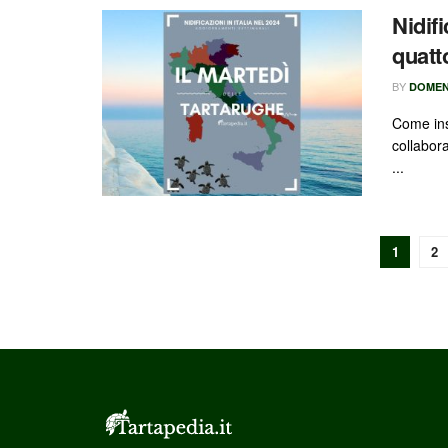
Nidifi
quatt
BY
DOMEN
Come ins
collabor
...
1
2