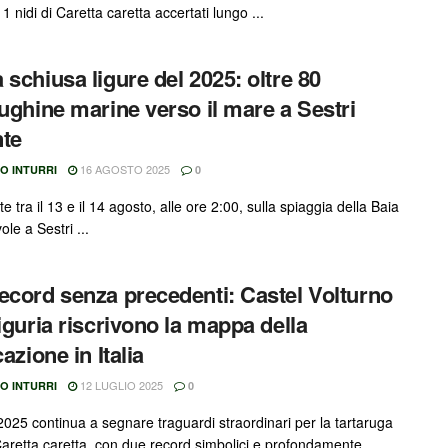
11 nidi di Caretta caretta accertati lungo ...
 schiusa ligure del 2025: oltre 80
rughine marine verso il mare a Sestri
te
16 AGOSTO 2025
O INTURRI
0
te tra il 13 e il 14 agosto, alle ore 2:00, sulla spiaggia della Baia
ole a Sestri ...
ecord senza precedenti: Castel Volturno
Liguria riscrivono la mappa della
cazione in Italia
12 LUGLIO 2025
O INTURRI
0
 2025 continua a segnare traguardi straordinari per la tartaruga
aretta caretta, con due record simbolici e profondamente