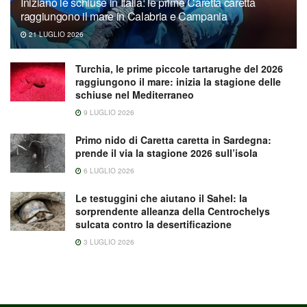
Iniziano le schiuse in Italia: le prime Caretta caretta
raggiungono il mare in Calabria e Campania
21 LUGLIO 2026
Turchia, le prime piccole tartarughe del 2026
raggiungono il mare: inizia la stagione delle
schiuse nel Mediterraneo
9 LUGLIO 2026
Primo nido di Caretta caretta in Sardegna:
prende il via la stagione 2026 sull’isola
6 LUGLIO 2026
Le testuggini che aiutano il Sahel: la
sorprendente alleanza della Centrochelys
sulcata contro la desertificazione
3 LUGLIO 2026