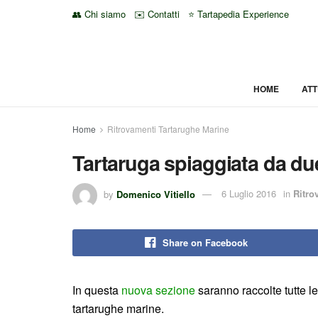
👥 Chi siamo
✉️ Contatti
⭐ Tartapedia Experience
HOME
ATT
Home
Ritrovamenti Tartarughe Marine
Tartaruga spiaggiata da due
by
Domenico Vitiello
6 Luglio 2016
in
Ritro
Share on Facebook
In questa
nuova sezione
saranno raccolte tutte l
tartarughe marine.