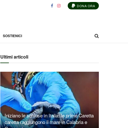
DONA ORA
SOSTIENICI
Ultimi articoli
Iniziano le schiuse in Italia: le prime Caretta
caretta raggiungono il mare in Calabria e