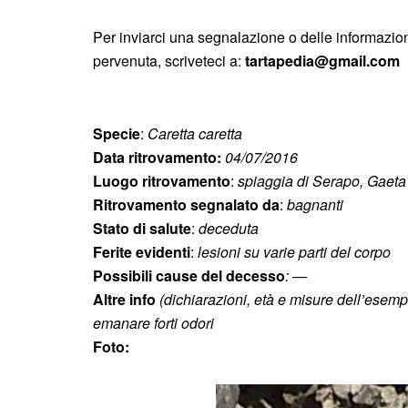
Per inviarci una segnalazione o delle informazio
pervenuta, scriveteci a:
tartapedia@gmail.com
Specie
:
Caretta caretta
Data ritrovamento:
04/07/2016
Luogo ritrovamento
:
spiaggia di Serapo, Gaeta
Ritrovamento segnalato da
:
bagnanti
Stato di salute
:
deceduta
Ferite evidenti
:
lesioni su varie parti del corpo
Possibili cause del decesso
: —
Altre info
(dichiarazioni, età e misure dell’esemp
emanare forti odori
Foto: