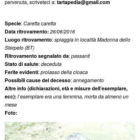
pervenuta, scriveteci a:
tartapedia@gmail.com
Specie
:
Caretta caretta
Data ritrovamento:
26/06/2016
Luogo ritrovamento
:
spiaggia in località Madonna dello
Sterpeto (BT)
Ritrovamento segnalato da
:
passanti
Stato di salute
:
deceduta
Ferite evidenti
:
prolasso della cloaca
Possibili cause del decesso
:
annegamento
Altre info
(dichiarazioni, età e misure dell’esemplare,
ecc):
l’esemplare era una femmina, morta da almeno un
mese
Foto: