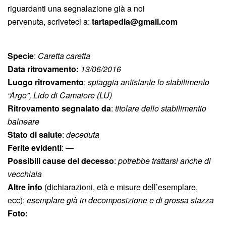
riguardanti una segnalazione già a noi
pervenuta, scriveteci a:
tartapedia@gmail.com
Specie
:
Caretta caretta
Data ritrovamento:
13/06/2016
Luogo ritrovamento
:
spiaggia antistante lo stabilimento
“Argo”, Lido di Camaiore (LU)
Ritrovamento segnalato da
:
titolare dello stabilimentio
balneare
Stato di salute
:
deceduta
Ferite evidenti
:
—
Possibili cause del decesso
:
potrebbe trattarsi anche di
vecchiaia
Altre info
(dichiarazioni, età e misure dell’esemplare,
ecc):
esemplare già in decomposizione e di grossa stazza
Foto: