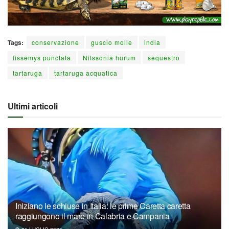
Tags:
conservazione
guscio molle
india
lissemys punctata
Nilssonia hurum
sequestro
tartaruga
tartaruga acquatica
Ultimi articoli
Iniziano le schiuse in Italia: le prime Caretta caretta
raggiungono il mare in Calabria e Campania