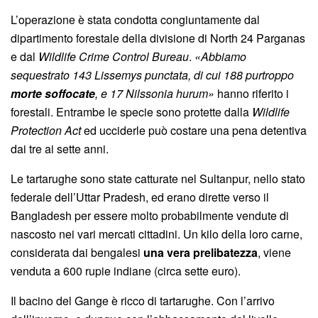
L’operazione è stata condotta congiuntamente dal
dipartimento forestale della divisione di North 24 Parganas
e dal
Wildlife Crime Control Bureau
.
«Abbiamo
sequestrato 143 Lissemys punctata, di cui 188 purtroppo
morte soffocate
, e 17 Nilssonia hurum»
hanno riferito i
forestali. Entrambe le specie sono protette dalla
Wildlife
Protection Act
ed ucciderle può costare una pena detentiva
dai tre ai sette anni.
Le tartarughe sono state catturate nel Sultanpur, nello stato
federale dell’Uttar Pradesh, ed erano dirette verso il
Bangladesh per essere molto probabilmente vendute di
nascosto nei vari mercati cittadini. Un kilo della loro carne,
considerata dai bengalesi
una vera prelibatezza
, viene
venduta a 600 rupie indiane (circa sette euro).
Il bacino del Gange è ricco di tartarughe. Con l’arrivo