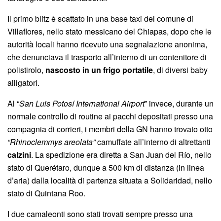
Il primo blitz è scattato in una base taxi del comune di
Villaflores, nello stato messicano del Chiapas, dopo che le
autorità locali hanno ricevuto una segnalazione anonima,
che denunciava il trasporto all’interno di un contenitore di
polistirolo,
nascosto in un frigo portatile
, di diversi baby
alligatori.
Al “
San Luis Potosí International Airport
” invece, durante un
normale controllo di routine ai pacchi depositati presso una
compagnia di corrieri, i membri della GN hanno trovato otto
“Rhinoclemmys areolata”
camuffate all’interno di altrettanti
calzini
. La spedizione era diretta a San Juan del Río, nello
stato di Querétaro, dunque a 500 km di distanza (in linea
d’aria) dalla località di partenza situata a Solidaridad, nello
stato di Quintana Roo.
I due camaleonti sono stati trovati sempre presso una