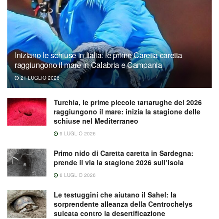
Iniziano le schiuse in Italia: le prime Caretta caretta
raggiungono il mare in Calabria e Campania
21 LUGLIO 2026
Turchia, le prime piccole tartarughe del 2026
raggiungono il mare: inizia la stagione delle
schiuse nel Mediterraneo
9 LUGLIO 2026
Primo nido di Caretta caretta in Sardegna:
prende il via la stagione 2026 sull’isola
6 LUGLIO 2026
Le testuggini che aiutano il Sahel: la
sorprendente alleanza della Centrochelys
sulcata contro la desertificazione