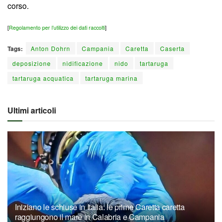
corso.
[
Regolamento per l’utilizzo dei dati raccolti
]
Tags:
Anton Dohrn
Campania
Caretta
Caserta
deposizione
nidificazione
nido
tartaruga
tartaruga acquatica
tartaruga marina
Ultimi articoli
Iniziano le schiuse in Italia: le prime Caretta caretta
raggiungono il mare in Calabria e Campania