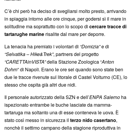
C’è chi però ha deciso di svegliarsi molto presto, arrivando
in spiaggia intorno alle ore cinque, per godersi sì il mare in
solitudine ma soprattutto con lo scopo di
cercare tracce di
tartarughe marine
risalite dal mare per deporre.
La tenacia ha premiato i volontari di
“Domizia”
e di
“Selvatika – Hike&Trek”
, partners del progetto
“CARETTAinVISTA”
della Stazione Zoologica “
Anton
Dohrn
” di Napoli. Erano le ore sei quando sono state ben
due le tracce rivenute sul litorale di Castel Volturno (CE), lo
stesso che ospita già altri due nidi.
Il personale autorizzato della SZN e dell’
ENPA Salerno
ha
ispezionato entrambe le buche lasciate da mamma-
tartaruga ma soltanto una di esse conteneva le uova. È
stato così messo in sicurezza il
terzo nido casertano
,
nonchè il settimo campano della stagione riproduttiva in