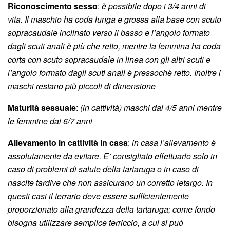
Riconoscimento sesso
:
è possibile dopo i 3/4 anni di
vita. Il maschio ha coda lunga e grossa alla base con scuto
sopracaudale inclinato verso il basso e l’angolo formato
dagli scuti anali è più che retto, mentre la femmina ha coda
corta
con scuto sopracaudale in linea con gli altri scuti e
l’angolo formato dagli scuti anali è pressochè retto.
Inoltre i
maschi restano più piccoli di dimensione
Maturità sessuale
:
(in cattività) maschi dai 4/5 anni mentre
le femmine dai 6/7 anni
Allevamento in cattività in casa
:
in casa l’allevamento è
assolutamente da evitare. E’ consigliato effettuarlo solo in
caso di problemi di salute della tartaruga o in caso di
nascite tardive che non assicurano un corretto letargo. In
questi casi il terrario deve essere sufficientemente
proporzionato alla grandezza della tartaruga; come fondo
bisogna utilizzare semplice terriccio, a cui si può