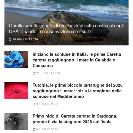
Caretta caretta, record di nidificazioni sulla costa est degli
USA: quando la conservazione dà risultati
10 AGOSTO 2026
Iniziano le schiuse in Italia: le prime Caretta
caretta raggiungono il mare in Calabria e
Campania
21 LUGLIO 2026
Turchia, le prime piccole tartarughe del 2026
raggiungono il mare: inizia la stagione delle
schiuse nel Mediterraneo
9 LUGLIO 2026
Primo nido di Caretta caretta in Sardegna:
prende il via la stagione 2026 sull’isola
6 LUGLIO 2026