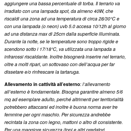
aggiungere una bassa percentuale di torba. Il terrario va
irradiato con una lampada spot
, da almeno 40W,
che
riscaldi una zona ad una temperatura di circa 28/30°C e
con una lampada (o neon) uvb 5.0
accesa 10/12h al giorno
ad una distanza max di 25cm dalla superficie illuminata.
Durante la notte, se le temperature sono troppo rigide e
scendono sotto i 17/18°C, va utilizzata una lampada a
infrarossi riscaldante. Inoltre bisognerà inserire nel terrario,
oltre a molti ripari, un sottovaso con dell’acqua per far
dissetare e/o rinfrescare la tartaruga.
Allevamento in cattività all’esterno
:
l’allevamento
all’esterno è fondamentale. Bisogna garantire almeno 5/6
mq ad esemplare adulto, perché altrimenti per territorialità
potrebbero attaccarsi ed inoltre è buona norma aver tre
femmine per ogni maschio. Per sicurezza andrebbe
recintata la zona con legno, mattoni o altro di consistente.
Per una maggiore sicurezza (topi e altri predatori