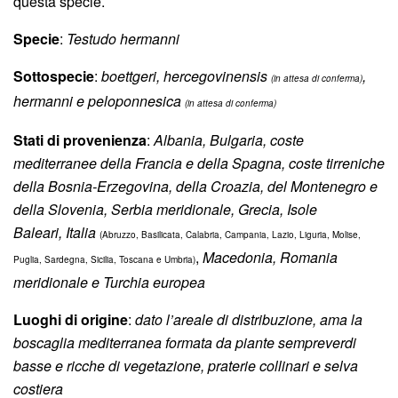
questa specie.
Specie
:
Testudo hermanni
Sottospecie
:
boettgeri, hercegovinensis
,
(in attesa di conferma)
hermanni e peloponnesica
(in attesa di conferma)
Stati di provenienza
:
Albania,
Bulgaria,
coste
mediterranee della Francia e della Spagna,
coste tirreniche
della Bosnia-Erzegovina, della Croazia, del Montenegro e
della Slovenia, Serbia meridionale,
Grecia,
Isole
Baleari,
Italia
(Abruzzo, Basilicata, Calabria, Campania, Lazio, Liguria, Molise,
,
Macedonia,
Romania
Puglia, Sardegna, Sicilia, Toscana e Umbria)
meridionale e
Turchia europea
Luoghi di origine
:
dato l’areale di distribuzione, ama la
boscaglia mediterranea formata da piante sempreverdi
basse e ricche di vegetazione, praterie collinari e selva
costiera