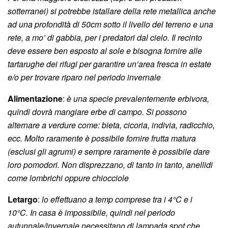
sotterranei) si potrebbe istallare della rete metallica anche
ad una profondità di 50cm sotto il livello del terreno e una
rete, a mo’ di gabbia, per i predatori dal cielo. Il recinto
deve essere ben esposto al sole e bisogna fornire alle
tartarughe dei rifugi per garantire un’area fresca in estate
e/o per trovare riparo nel periodo invernale
Alimentazione
:
è una specie
prevalentemente
erbivora,
quindi dovrà mangiare erbe di campo. Si possono
alternare a verdure come: bieta, cicoria, indivia, radicchio,
ecc. Molto raramente è possibile fornire frutta matura
(esclusi gli agrumi) e sempre raramente è possibile dare
loro pomodori. Non disprezzano, di tanto in tanto, anellidi
come lombrichi oppure chiocciole
Letargo
:
lo effettuano a temp comprese tra i 4°C e i
10°C. In casa è impossibile, quindi nel periodo
autunnale/invernale necessitano di lampada spot che