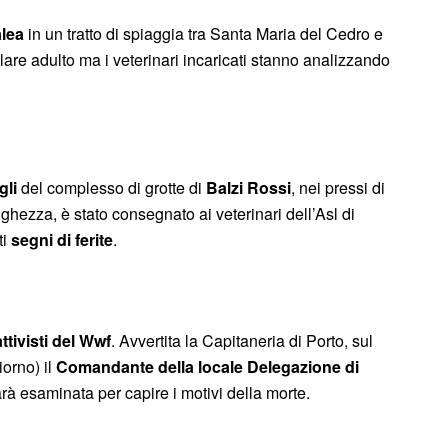
lea
in un tratto di spiaggia tra Santa Maria del Cedro e
re adulto ma i veterinari incaricati stanno analizzando
gli
del complesso di grotte di
Balzi Rossi
, nei pressi di
ghezza, è stato consegnato ai veterinari dell’Asl di
ti
segni di ferite
.
attivisti del Wwf
. Avvertita la Capitaneria di Porto, sul
iorno) il
Comandante della locale Delegazione di
rà esaminata per capire i motivi della morte.