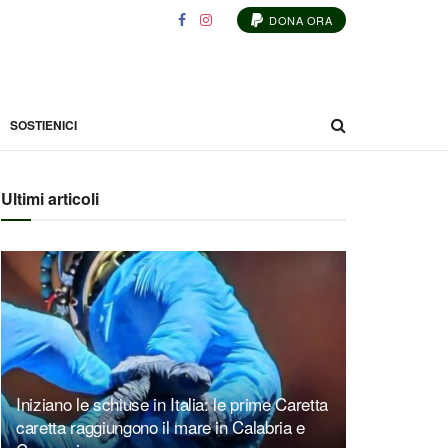
DONA ORA
SOSTIENICI
Ultimi articoli
Iniziano le schiuse in Italia: le prime Caretta
caretta raggiungono il mare in Calabria e