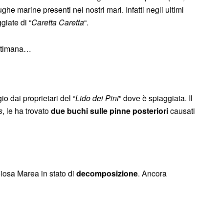
rughe marine presenti nei nostri mari. Infatti negli ultimi
giate di “
Caretta Caretta
“.
settimana…
o dai proprietari del “
Lido dei Pini
” dove è spiaggiata. Il
s
, le ha trovato
due buchi sulle pinne posteriori
causati
oiosa Marea in stato di
decomposizione
. Ancora