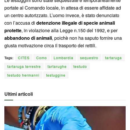
Le testuggini sono state sequestrate e temporaneamente
portate al Comando locale, in attesa di essere affidate ad
un centro autorizzato. L’uomo invece, è stato denunciato
con l’accusa di
detenzione illegale di specie animali
protette
, in violazione alla Legge n.150 del 1992, e per
abbandono di animali
, poichè non ha saputo fornire una
giusta motivazione circa il trasporto dei rettili.
Tags:
CITES
Como
Lombardia
sequestro
tartaruga
tartaruga terrestre
tartarughe
testudo
testudo hermanni
testuggine
Ultimi articoli