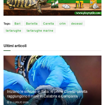
Tags:
Bari
Barletta
Caretta
crtm
decessi
tartarughe
tartarughe marine
Ultimi articoli
Iniziano le schiuse in Italia: le prime Caretta caretta
raggiungono il mare in Calabria e Campania
21 LUGLIO 2026