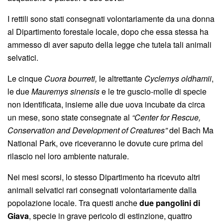
I rettili sono stati consegnati volontariamente da una donna
al Dipartimento forestale locale, dopo che essa stessa ha
ammesso di aver saputo della legge che tutela tali animali
selvatici.
Le cinque
Cuora bourreti,
le altrettante
Cyclemys oldhamii
,
le due
Mauremys sinensis
e le tre guscio-molle di specie
non identificata, insieme alle due uova incubate da circa
un mese, sono state consegnate al
“Center for Rescue,
Conservation and Development of Creatures”
del Bach Ma
National Park, ove riceveranno le dovute cure prima del
rilascio nel loro ambiente naturale.
Nei mesi scorsi, lo stesso Dipartimento ha ricevuto altri
animali selvatici rari consegnati volontariamente dalla
popolazione locale. Tra questi anche
due pangolini di
Giava
, specie in grave pericolo di estinzione, quattro