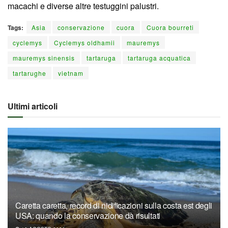
macachi e diverse altre testuggini palustri.
Tags:
Asia
conservazione
cuora
Cuora bourreti
cyclemys
Cyclemys oldhamii
mauremys
mauremys sinensis
tartaruga
tartaruga acquatica
tartarughe
vietnam
Ultimi articoli
Caretta caretta, record di nidificazioni sulla costa est degli
USA: quando la conservazione dà risultati